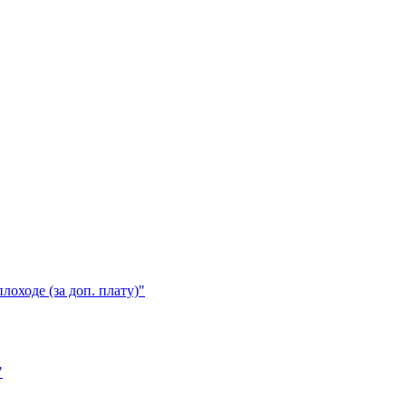
лоходе (за доп. плату)"
"