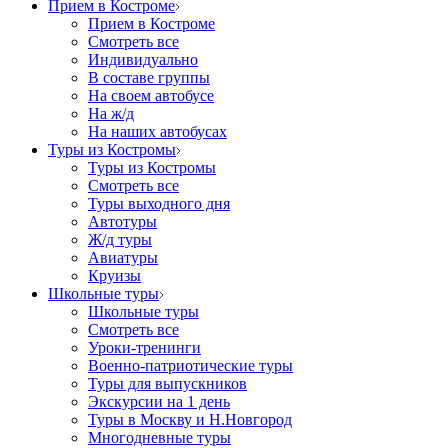
Прием в Костроме
Прием в Костроме
Смотреть все
Индивидуально
В составе группы
На своем автобусе
На ж/д
На наших автобусах
Туры из Костромы
Туры из Костромы
Смотреть все
Туры выходного дня
Автотуры
Ж/д туры
Авиатуры
Круизы
Школьные туры
Школьные туры
Смотреть все
Уроки-тренинги
Военно-патриотические туры
Туры для выпускников
Экскурсии на 1 день
Туры в Москву и Н.Новгород
Многодневные туры