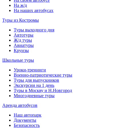
На своем автобусе
На ж/д
На наших автобусах
Туры из Костромы
Туры выходного дня
Автотуры
Ж/д туры
Авиатуры
Круизы
Школьные туры
Уроки-тренинги
Военно-патриотические туры
Туры для выпускников
Экскурсии на 1 день
Туры в Москву и Н.Новгород
Многодневные туры
Аренда автобусов
Наш автопарк
Документы
Безопасность