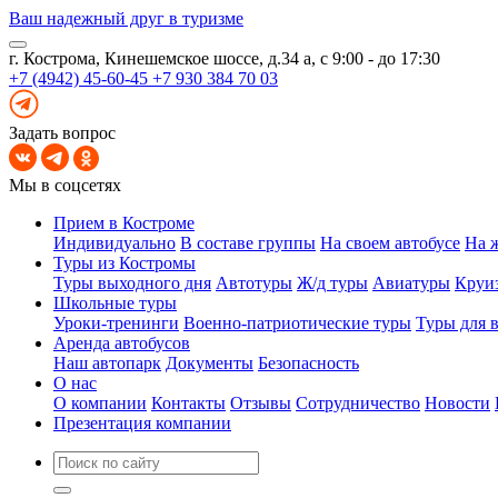
Ваш надежный друг в туризме
г. Кострома, Кинешемское шоссе, д.34 а, с 9:00 - до 17:30
+7 (4942) 45-60-45
+7 930 384 70 03
Задать вопрос
Мы в соцсетях
Прием в Костроме
Индивидуально
В составе группы
На своем автобусе
На 
Туры из Костромы
Туры выходного дня
Автотуры
Ж/д туры
Авиатуры
Круи
Школьные туры
Уроки-тренинги
Военно-патриотические туры
Туры для 
Аренда автобусов
Наш автопарк
Документы
Безопасность
О нас
О компании
Контакты
Отзывы
Сотрудничество
Новости
Презентация компании