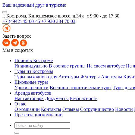
Ваш надежный друг в туризме
г. Кострома, Кинешемское шоссе, д.34 а, с 9:00 - до 17:30
+7 (4942) 45-60-45
+7 930 384 70 03
Задать вопрос
Мы в соцсетях
Прием в Костроме
Индивидуально
В составе группы
На своем автобусе
На 
Туры из Костромы
Туры выходного дня
Автотуры
Ж/д туры
Авиатуры
Круи
Школьные туры
Уроки-тренинги
Военно-патриотические туры
Туры для 
Аренда автобусов
Наш автопарк
Документы
Безопасность
О нас
О компании
Контакты
Отзывы
Сотрудничество
Новости
Презентация компании