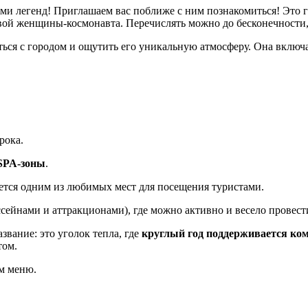
ами легенд! Приглашаем вас поближе с ним познакомиться! Это г
рвой женщины-космонавта. Перечислять можно до бесконечности, 
ься с городом и ощутить его уникальную атмосферу. Она включа
рока.
 SPA-зоны
.
яется одним из любимых мест для посещения туристами.
ссейнами и аттракционами), где можно активно и весело провест
вание: это уголок тепла, где
круглый год поддерживается ком
том.
м меню.