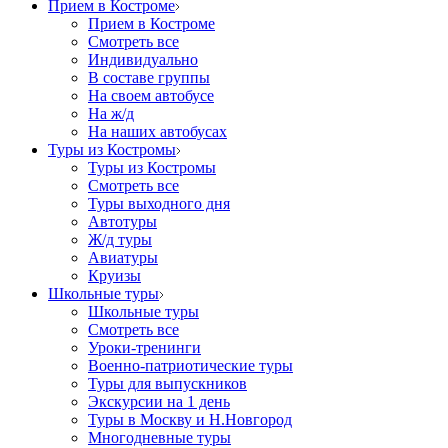
Прием в Костроме
Прием в Костроме
Смотреть все
Индивидуально
В составе группы
На своем автобусе
На ж/д
На наших автобусах
Туры из Костромы
Туры из Костромы
Смотреть все
Туры выходного дня
Автотуры
Ж/д туры
Авиатуры
Круизы
Школьные туры
Школьные туры
Смотреть все
Уроки-тренинги
Военно-патриотические туры
Туры для выпускников
Экскурсии на 1 день
Туры в Москву и Н.Новгород
Многодневные туры