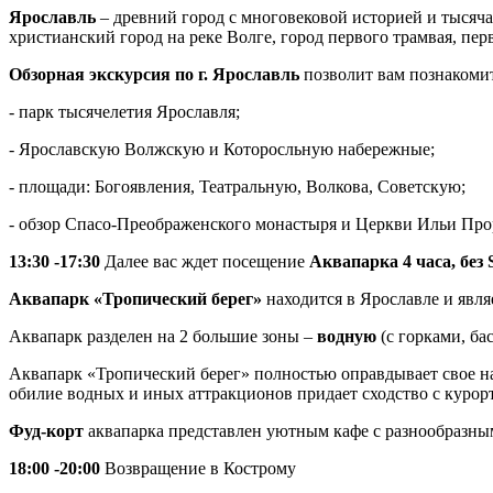
Ярославль
– древний город с многовековой историей и тысяч
христианский город на реке Волге, город первого трамвая, пе
Обзорная экскурсия по г. Ярославль
позволит вам познакомит
- парк тысячелетия Ярославля;
- Ярославскую Волжскую и Которосльную набережные;
- площади: Богоявления, Театральную, Волкова, Советскую;
- обзор Спасо-Преображенского монастыря и Церкви Ильи Про
13:30 -17:30
Далее вас ждет посещение
Аквапарка 4 часа, без
Аквапарк «Тропический берег»
находится в Ярославле и явл
Аквапарк разделен на 2 большие зоны –
водную
(с горками, ба
Аквапарк «Тропический берег» полностью оправдывает свое наз
обилие водных и иных аттракционов придает сходство с курор
Фуд-корт
аквапарка представлен уютным кафе с разнообразны
18:00 -20:00
Возвращение в Кострому