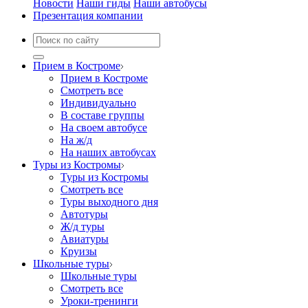
Новости
Наши гиды
Наши автобусы
Презентация компании
Прием в Костроме
Прием в Костроме
Смотреть все
Индивидуально
В составе группы
На своем автобусе
На ж/д
На наших автобусах
Туры из Костромы
Туры из Костромы
Смотреть все
Туры выходного дня
Автотуры
Ж/д туры
Авиатуры
Круизы
Школьные туры
Школьные туры
Смотреть все
Уроки-тренинги