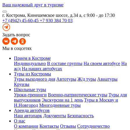
Ваш надежный друг в туризме
г. Кострома, Кинешемское шоссе, д.34 а, с 9:00 - до 17:30
+7 (4942) 45-60-45
+7 930 384 70 03
Задать вопрос
Мы в соцсетях
Прием в Костроме
Индивидуально
В составе группы
На своем автобусе
На
ж/д
На наших автобусах
Туры из Костромы
Туры выходного дня
Автотуры
Ж/д туры
Авиатуры
Круизы
Школьные туры
Уроки-тренинги
Военно-патриотические туры
Туры для
выпускников
Экскурсии на 1 день
Туры в Москву и
Н.Новгород
Многодневные туры
Аренда автобусов
Наш автопарк
Документы
Безопасность
О нас
О компании
Контакты
Отзывы
Сотрудничество