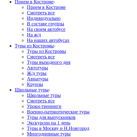
Прием в Костроме
Прием в Костроме
Смотреть все
Индивидуально
В составе группы
На своем автобусе
На ж/д
На наших автобусах
Туры из Костромы
Туры из Костромы
Смотреть все
Туры выходного дня
Автотуры
Ж/д туры
Авиатуры
Круизы
Школьные туры
Школьные туры
Смотреть все
Уроки-тренинги
Военно-патриотические туры
Туры для выпускников
Экскурсии на 1 день
Туры в Москву и Н.Новгород
Многодневные туры