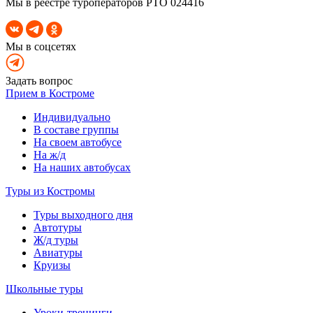
Мы в реестре туроператоров РТО 024416
Мы в соцсетях
Задать вопрос
Прием в Костроме
Индивидуально
В составе группы
На своем автобусе
На ж/д
На наших автобусах
Туры из Костромы
Туры выходного дня
Автотуры
Ж/д туры
Авиатуры
Круизы
Школьные туры
Уроки-тренинги