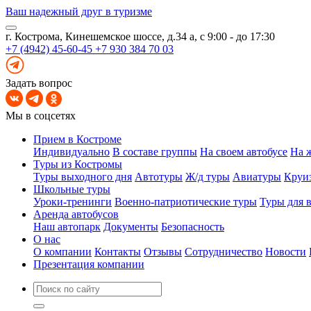
Ваш надежный друг в туризме
г. Кострома, Кинешемское шоссе, д.34 а, с 9:00 - до 17:30
+7 (4942) 45-60-45
+7 930 384 70 03
Задать вопрос
Мы в соцсетях
Прием в Костроме
Индивидуально
В составе группы
На своем автобусе
На 
Туры из Костромы
Туры выходного дня
Автотуры
Ж/д туры
Авиатуры
Круи
Школьные туры
Уроки-тренинги
Военно-патриотические туры
Туры для 
Аренда автобусов
Наш автопарк
Документы
Безопасность
О нас
О компании
Контакты
Отзывы
Сотрудничество
Новости
Презентация компании