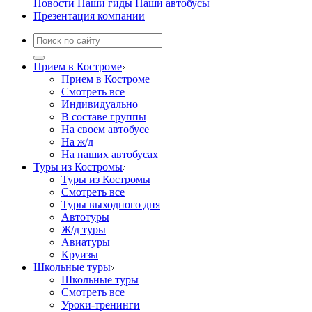
Новости
Наши гиды
Наши автобусы
Презентация компании
Прием в Костроме
Прием в Костроме
Смотреть все
Индивидуально
В составе группы
На своем автобусе
На ж/д
На наших автобусах
Туры из Костромы
Туры из Костромы
Смотреть все
Туры выходного дня
Автотуры
Ж/д туры
Авиатуры
Круизы
Школьные туры
Школьные туры
Смотреть все
Уроки-тренинги