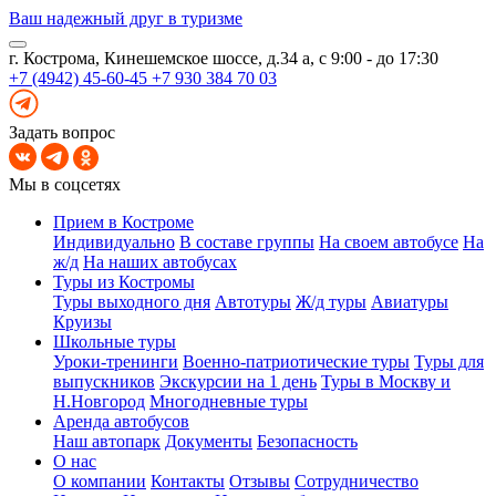
Ваш надежный друг в туризме
г. Кострома, Кинешемское шоссе, д.34 а, с 9:00 - до 17:30
+7 (4942) 45-60-45
+7 930 384 70 03
Задать вопрос
Мы в соцсетях
Прием в Костроме
Индивидуально
В составе группы
На своем автобусе
На
ж/д
На наших автобусах
Туры из Костромы
Туры выходного дня
Автотуры
Ж/д туры
Авиатуры
Круизы
Школьные туры
Уроки-тренинги
Военно-патриотические туры
Туры для
выпускников
Экскурсии на 1 день
Туры в Москву и
Н.Новгород
Многодневные туры
Аренда автобусов
Наш автопарк
Документы
Безопасность
О нас
О компании
Контакты
Отзывы
Сотрудничество