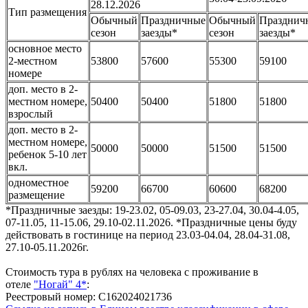
28.12.2026
Тип размещения
Обычный
Праздничные
Обычный
Празднич
сезон
заезды*
сезон
заезды*
основное место
2-местном
53800
57600
55300
59100
номере
доп. место в 2-
местном номере,
50400
50400
51800
51800
взрослый
доп. место в 2-
местном номере,
50000
50000
51500
51500
ребенок 5-10 лет
вкл.
одноместное
59200
66700
60600
68200
размещение
*Праздничные заезды: 19-23.02, 05-09.03, 23-27.04, 30.04-4.05,
07-11.05, 11-15.06, 29.10-02.11.2026. *Праздничные цены буду
действовать в гостинице на период 23.03-04.04, 28.04-31.08,
27.10-05.11.2026г.
Стоимость тура в рублях на человека с проживание в
отеле
"Ногай" 4*
:
Реестровый номер: С162024021736