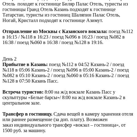
Отель походят к гостинице Биляр Палас Отель, туристы из
гостиницы Гранд Отель Казань подходят к гостинице
Татарстан, туристы из гостиниц Шаляпин Палас Отель,
Ногай, Кристалл подходят к гостинице Азимут.
Отправление из Москвы с Казанского вокзала:
поезд №112
в 16:15 / №118 в 16:23 / поезд №096 в 16:23 / поезд №082 в
16:38 / поезд №060 в 16:38 / поезд №128 в 19:16.
День 2
Прибытие в Казань:
поезд №112 в 04:52 Казань-2 / поезд
№118 в 05:06 Казань-2 / поезд №096 в 05:00 Казань-2 / поезд
№082 в 05:10 Казань-2 / поезд №060 в 05:16 Казань-2 / поезд
№128 в 07:50 Казань Пасс.
Встреча туристов:
8:00 на ж/д вокзале Казань Пасс у
скульптуры «Белые барсы»/ 8:00 на ж/д вокзале Казань-2 в
центральном зале.
Трансфер в гостиницу.
Сдача вещей в камеру хранения отеля
или раннее размещение (за доп. плату). Возможен
заказ индивидуального трансфер «вокзал – гостиница», от
1500 руб. за машину.