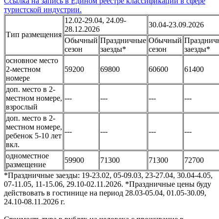
Ссылка на запись в Едином реестре классификации в сфере
туристской индустрии.
12.02-29.04, 24.09-
30.04-23.09.2026
28.12.2026
Тип размещения
Обычный
Праздничные
Обычный
Празднич
сезон
заезды*
сезон
заезды*
основное место
2-местном
59200
69800
60600
61400
номере
доп. место в 2-
местном номере,
---
---
---
---
взрослый
доп. место в 2-
местном номере,
---
---
---
---
ребенок 5-10 лет
вкл.
одноместное
59900
71300
71300
72700
размещение
*Праздничные заезды: 19-23.02, 05-09.03, 23-27.04, 30.04-4.05,
07-11.05, 11-15.06, 29.10-02.11.2026. *Праздничные цены буду
действовать в гостинице на период 28.03-05.04, 01.05-30.09,
24.10-08.11.2026 г.