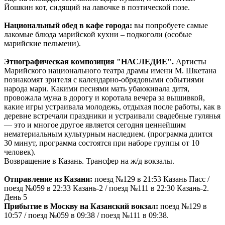
Йошкин кот, сидящий на лавочке в поэтической позе.
Национальный обед в кафе города:
вы попробуете самые
лакомые блюда марийской кухни – подкоголи (особые
марийские пельмени).
Этнографическая композиция "НАСЛЕДИЕ".
Артисты
Марийского национального театра драмы имени М. Шкетана
познакомят зрителя с календарно-обрядовыми событиями
народа мари. Какими песнями мать убаюкивала дитя,
провожала мужа в дорогу и коротала вечера за вышивкой,
какие игры устраивала молодежь, отдыхая после работы, как в
деревне встречали праздники и устраивали свадебные гулянья
— это и многое другое является сегодня ценнейшим
нематериальным культурным наследием. (программа длится
30 минут, программа состоятся при наборе группы от 10
человек).
Возвращение в Казань. Трансфер на ж/д вокзалы.
Отправление из Казани:
поезд №129 в 21:53 Казань Пасс /
поезд №059 в 22:33 Казань-2 / поезд №111 в 22:30 Казань-2.
День 5
Прибытие в Москву на Казанский вокзал:
поезд №129 в
10:57 / поезд №059 в 09:38 / поезд №111 в 09:38.