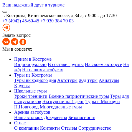
Ваш надежный друг в туризме
г. Кострома, Кинешемское шоссе, д.34 а, с 9:00 - до 17:30
+7 (4942) 45-60-45
+7 930 384 70 03
Задать вопрос
Мы в соцсетях
Прием в Костроме
Индивидуально
В составе группы
На своем автобусе
На
ж/д
На наших автобусах
Туры из Костромы
Туры выходного дня
Автотуры
Ж/д туры
Авиатуры
Круизы
Школьные туры
Уроки-тренинги
Военно-патриотические туры
Туры для
выпускников
Экскурсии на 1 день
Туры в Москву и
Н.Новгород
Многодневные туры
Аренда автобусов
Наш автопарк
Документы
Безопасность
О нас
О компании
Контакты
Отзывы
Сотрудничество