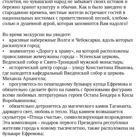
столетия, но чувашский народ не забывает своих истоков и
бережно хранит культуру и обычаи. Как и было заведено в
стародавние времена, местные жители встречают гостей в
национальных костюмах с приветственной песней, хлебом-
солью и душевной аурой, которая запомнится Вам надолго!
Во время экскурсии вы увидите:
• красивые набережные Волги и Чебоксарки, вдоль которых
раскинулся город;
• знаменитую «Дорогу к храму», на которой расположены
православные жемчужины города – Успенская церковь,
Веденский собор и Свято-Троицкий мужской монастырь;
• исторический центр города – улицу Константина Иванова,
где находится кафедральный Введенский собор и церковь
Михаила Архангела;
• прогуляетесь по пешеходному бульвару купца Ефремова и
обязательно сделаете фото на память с бронзовыми фигурами
всеми любимых литературных героев Остапа Бендера и Кисы
Воробьянинова;
• обязательно дотронетесь до магического камня Таганаита,
дарящего свет, любовь и тепло. Над камнем возвышается
скульптура «Птица счастья», символизирующая возрождение.
Эта композиция – подарок первого Президента республики
жителям города к новому тысячелетию, также расположена на
бульваре Ефремова;