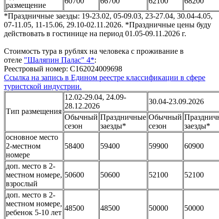
60700
66700
62100
68200
размещение
*Праздничные заезды: 19-23.02, 05-09.03, 23-27.04, 30.04-4.05,
07-11.05, 11-15.06, 29.10-02.11.2026. *Праздничные цены буду
действовать в гостинице на период 01.05-09.11.2026 г.
Стоимость тура в рублях на человека с проживание в
отеле
"Шаляпин Палас" 4*
:
Реестровый номер: С162024009698
Ссылка на запись в Едином реестре классификации в сфере
туристской индустрии.
12.02-29.04, 24.09-
30.04-23.09.2026
28.12.2026
Тип размещения
Обычный
Праздничные
Обычный
Празднич
сезон
заезды*
сезон
заезды*
основное место
2-местном
58400
59400
59900
60900
номере
доп. место в 2-
местном номере,
50600
50600
52100
52100
взрослый
доп. место в 2-
местном номере,
48500
48500
50000
50000
ребенок 5-10 лет