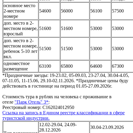
основное место
2-местном
54600
56000
56100
57500
номере
доп. место в 2-
местном номере,
51600
51600
53000
53000
взрослый
доп. место в 2-
местном номере,
51500
51500
53000
53000
ребенок 5-10 лет
вкл.
одноместное
63100
65800
64600
67300
размещение
*Праздничные заезды: 19-23.02, 05-09.03, 23-27.04, 30.04-4.05,
07-11.05, 11-15.06, 29.10-02.11.2026. *Праздничные цены буду
действовать в гостинице на период 01.05-27.09.2026г.
Стоимость тура в рублях на человека с проживание в
отеле
"Парк Отель" 3*
:
Реестровый номер: С162024012950
Ссылка на запись в Едином реестре классификации в сфере
туристской индустрии.
12.02-29.04, 24.09-
30.04-23.09.2026
28.12.2026