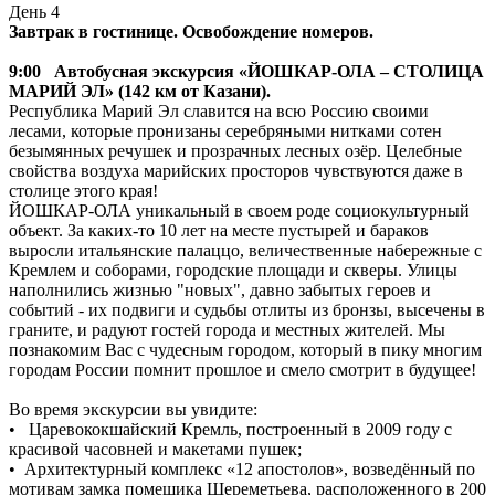
День 4
Завтрак в гостинице. Освобождение номеров.
9:00 Автобусная экскурсия «ЙОШКАР-ОЛА – СТОЛИЦА
МАРИЙ ЭЛ» (142 км от Казани).
Республика Марий Эл славится на всю Россию своими
лесами, которые пронизаны серебряными нитками сотен
безымянных речушек и прозрачных лесных озёр. Целебные
свойства воздуха марийских просторов чувствуются даже в
столице этого края!
ЙОШКАР-ОЛА уникальный в своем роде социокультурный
объект. За каких-то 10 лет на месте пустырей и бараков
выросли итальянские палаццо, величественные набережные с
Кремлем и соборами, городские площади и скверы. Улицы
наполнились жизнью "новых", давно забытых героев и
событий - их подвиги и судьбы отлиты из бронзы, высечены в
граните, и радуют гостей города и местных жителей. Мы
познакомим Вас с чудесным городом, который в пику многим
городам России помнит прошлое и смело смотрит в будущее!
Во время экскурсии вы увидите:
• Царевококшайский Кремль, построенный в 2009 году с
красивой часовней и макетами пушек;
• Архитектурный комплекс «12 апостолов», возведённый по
мотивам замка помещика Шереметьева, расположенного в 200