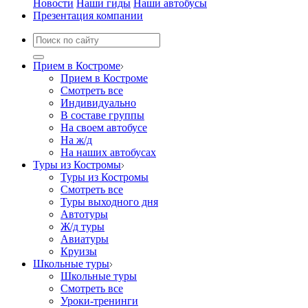
Новости
Наши гиды
Наши автобусы
Презентация компании
Прием в Костроме
Прием в Костроме
Смотреть все
Индивидуально
В составе группы
На своем автобусе
На ж/д
На наших автобусах
Туры из Костромы
Туры из Костромы
Смотреть все
Туры выходного дня
Автотуры
Ж/д туры
Авиатуры
Круизы
Школьные туры
Школьные туры
Смотреть все
Уроки-тренинги