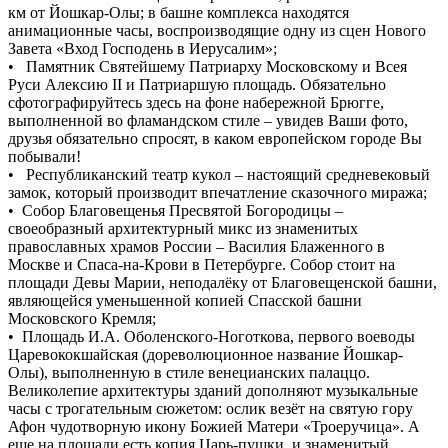
км от Йошкар-Олы; в башне комплекса находятся
анимационные часы, воспроизводящие одну из сцен Нового
Завета «Вход Господень в Иерусалим»;
• Памятник Святейшему Патриарху Московскому и Всея
Руси Алексию II и Патриаршую площадь. Обязательно
сфотографируйтесь здесь на фоне набережной Брюгге,
выполненной во фламандском стиле – увидев Ваши фото,
друзья обязательно спросят, в каком европейском городе Вы
побывали!
• Республиканский театр кукол – настоящий средневековый
замок, который производит впечатление сказочного миража;
• Собор Благовещенья Пресвятой Богородицы –
своеобразный архитектурный микс из знаменитых
православных храмов России – Василия Блаженного в
Москве и Спаса-на-Крови в Петербурге. Собор стоит на
площади Девы Марии, неподалёку от Благовещенской башни,
являющейся уменьшенной копией Спасской башни
Московского Кремля;
• Площадь И.А. Оболенского-Ноготкова, первого воеводы
Царевококшайская (дореволюционное название Йошкар-
Олы), выполненную в стиле венецианских палаццо.
Великолепие архитектуры зданий дополняют музыкальные
часы с трогательным сюжетом: ослик везёт на святую гору
Афон чудотворную икону Божией Матери «Троеручица». А
еще на площади есть копия Царь-пушки, и знаменитый