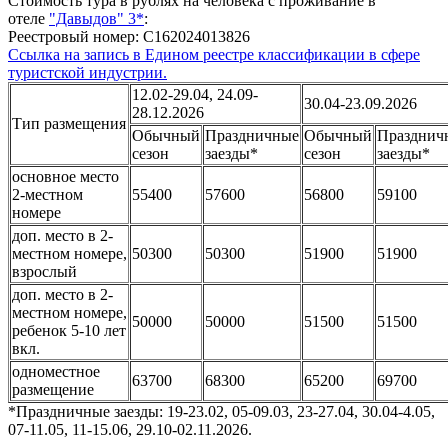
Стоимость тура в рублях на человека с проживание в
отеле
"Давыдов" 3*
:
Реестровый номер: С162024013826
Ссылка на запись в Едином реестре классификации в сфере
туристской индустрии.
12.02-29.04, 24.09-
30.04-23.09.2026
28.12.2026
Тип размещения
Обычный
Праздничные
Обычный
Празднич
сезон
заезды*
сезон
заезды*
основное место
2-местном
55400
57600
56800
59100
номере
доп. место в 2-
местном номере,
50300
50300
51900
51900
взрослый
доп. место в 2-
местном номере,
50000
50000
51500
51500
ребенок 5-10 лет
вкл.
одноместное
63700
68300
65200
69700
размещение
*Праздничные заезды: 19-23.02, 05-09.03, 23-27.04, 30.04-4.05,
07-11.05, 11-15.06, 29.10-02.11.2026.