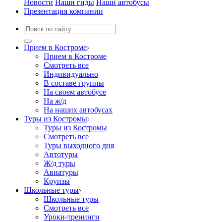
Новости
Наши гиды
Наши автобусы
Презентация компании
Прием в Костроме
Прием в Костроме
Смотреть все
Индивидуально
В составе группы
На своем автобусе
На ж/д
На наших автобусах
Туры из Костромы
Туры из Костромы
Смотреть все
Туры выходного дня
Автотуры
Ж/д туры
Авиатуры
Круизы
Школьные туры
Школьные туры
Смотреть все
Уроки-тренинги