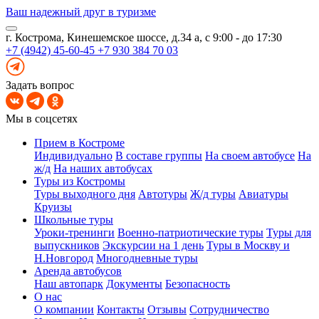
Ваш надежный друг в туризме
г. Кострома, Кинешемское шоссе, д.34 а, с 9:00 - до 17:30
+7 (4942) 45-60-45
+7 930 384 70 03
Задать вопрос
Мы в соцсетях
Прием в Костроме
Индивидуально
В составе группы
На своем автобусе
На
ж/д
На наших автобусах
Туры из Костромы
Туры выходного дня
Автотуры
Ж/д туры
Авиатуры
Круизы
Школьные туры
Уроки-тренинги
Военно-патриотические туры
Туры для
выпускников
Экскурсии на 1 день
Туры в Москву и
Н.Новгород
Многодневные туры
Аренда автобусов
Наш автопарк
Документы
Безопасность
О нас
О компании
Контакты
Отзывы
Сотрудничество