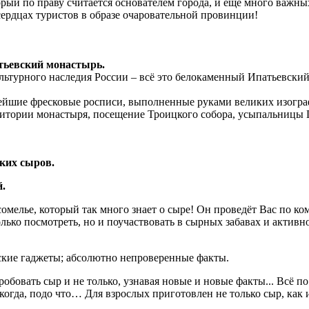
ый по праву считается основателем города, и ещё много важны
сердцах туристов в образе очаровательной провинции!
тьевский монастырь.
льтурного наследия России – всё это белокаменный Ипатьевский
рейшие фресковые росписи, выполненные руками великих изогра
ритории монастыря, посещение Троицкого собора, усыпальницы 
ских сыров.
.
мелье, который так много знает о сыре! Он проведёт Вас по ко
ько посмотреть, но и поучаствовать в сырных забавах и активно
ские гаджеты; абсолютно непроверенные факты.
робовать сыр и не только, узнавая новые и новые факты... Всё 
когда, подо что… Для взрослых приготовлен не только сыр, как и