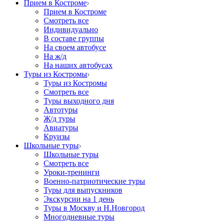
Прием в Костроме
Прием в Костроме
Смотреть все
Индивидуально
В составе группы
На своем автобусе
На ж/д
На наших автобусах
Туры из Костромы
Туры из Костромы
Смотреть все
Туры выходного дня
Автотуры
Ж/д туры
Авиатуры
Круизы
Школьные туры
Школьные туры
Смотреть все
Уроки-тренинги
Военно-патриотические туры
Туры для выпускников
Экскурсии на 1 день
Туры в Москву и Н.Новгород
Многодневные туры