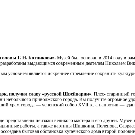
головы Г. Н. Ботникова».
Музей был основан в 2014 году в ра
ли разработаны выдающимся современным деятелем Николаем Ви
ным условием является искреннее стремление сохранить культур
одок, получил славу «русской Швейцарии».
Плес- старинный го
зни небольшого приволжского города. Вы получите огромное уд
ейший храм города — успенский собор XVII в., а напротив — зда
где представлены пейзажи великого мастера и его друзей. Музе
длинные работы, а также картины Шишкина, Поленова, Саврасов
создана бытовая обстановка купеческого дома второй половины