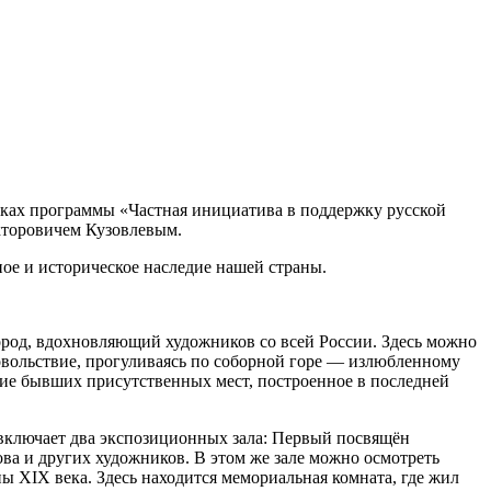
мках программы «Частная инициатива в поддержку русской
кторовичем Кузовлевым.
ное и историческое наследие нашей страны.
род, вдохновляющий художников со всей России. Здесь можно
овольствие, прогуливаясь по соборной горе — излюбленному
ние бывших присутственных мест, построенное в последней
й включает два экспозиционных зала: Первый посвящён
а и других художников. В этом же зале можно осмотреть
 XIX века. Здесь находится мемориальная комната, где жил