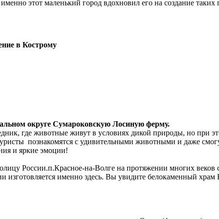
именно этот маленький город вдохновил его на создание таких 
ение в Кострому
ральном округе Сумароковскую Лосиную ферму.
дник, где животные живут в условиях дикой природы, но при э
уристы познакомятся с удивительными животными и даже смогут
ия и яркие эмоции!
лицу России.п.Красное-на-Волге на протяжении многих веков с
ии изготовляется именно здесь. Вы увидите белокаменный храм 