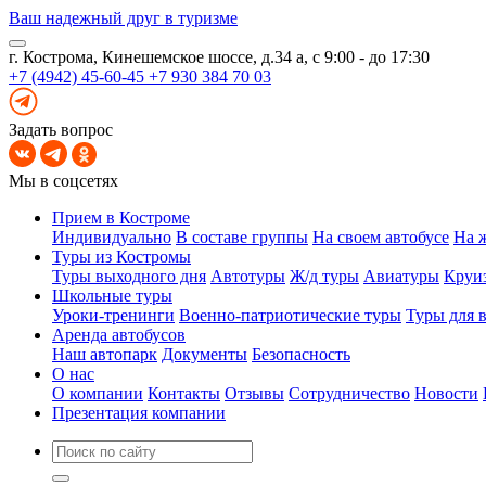
Ваш надежный друг в туризме
г. Кострома, Кинешемское шоссе, д.34 а, с 9:00 - до 17:30
+7 (4942) 45-60-45
+7 930 384 70 03
Задать вопрос
Мы в соцсетях
Прием в Костроме
Индивидуально
В составе группы
На своем автобусе
На 
Туры из Костромы
Туры выходного дня
Автотуры
Ж/д туры
Авиатуры
Круи
Школьные туры
Уроки-тренинги
Военно-патриотические туры
Туры для 
Аренда автобусов
Наш автопарк
Документы
Безопасность
О нас
О компании
Контакты
Отзывы
Сотрудничество
Новости
Презентация компании