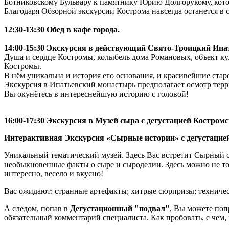
Ботниковскому Бульвару к памятнику Юрию Долгорукому, котор
Благодаря Обзорной экскурсии Кострома навсегда останется в 
12:30-13:30 Обед в кафе города.
14:00-15:30 Экскурсия в действующий Свято-Троицкий Ипа
Душа и сердце Костромы, колыбель дома Романовых, объект ку
Костромы.
В нём уникальна и история его основания, и красивейшие ста
Экскурсия в Ипатьевский монастырь предполагает осмотр тер
Вы окунётесь в интереснейшую историю с головой!
16:00-17:30 Экскурсия в Музей сыра с дегустацией Костром
Интерактивная Экскурсия «Сырные истории» с дегустацией
Уникальный тематический музей. Здесь Вас встретит Сырный со
необыкновенные факты о сыре и сыроделии. Здесь можно не тол
интересно, весело и вкусно!
Вас ожидают: странные артефакты; хитрые сюрпризы; техниче
А следом, попав в
Дегустационный "подвал"
, Вы можете поп
обязательный комментарий специалиста. Как пробовать, с чем, 